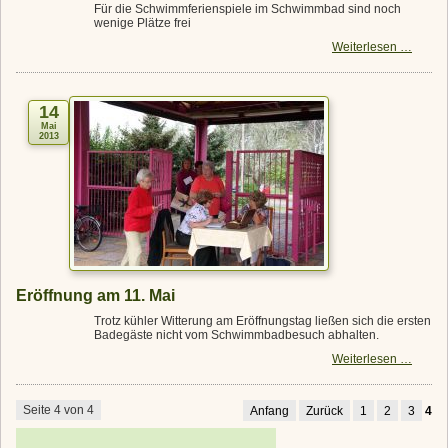
Für die Schwimmferienspiele im Schwimmbad sind noch
wenige Plätze frei
Schwim
Weiterlesen …
im
Schwi
14
Mai
2013
Eröffnung am 11. Mai
Trotz kühler Witterung am Eröffnungstag ließen sich die ersten
Badegäste nicht vom Schwimmbadbesuch abhalten.
Eröffn
Weiterlesen …
am
11.
Mai
Seite 4 von 4
Anfang
Zurück
1
2
3
4
Navigation überspringen